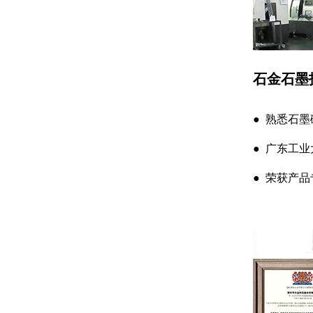
石金石墨
● 熟悉石
● 广东工
● 荣获产品