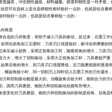
硬度越高，冲击韧性越低，材料越脆。硬度和韧性是一对矛盾，
AlN涂层可在选材上适当选择韧性相对较好一点的，也就是钴含量
相对较好一点的，也就是钴含量稍低一点的；
几何角度
择合适的几何角度，有助于减小刀具的振动，反过来，石墨工件
，采用负前角加工石墨时，刀具刃口强度较好，耐冲击和摩擦的性
总体呈减小趋势，采用正前角加工时，随着前角的增大，刀具刃
阻力大，增大了切削振动，采用大正前角加工时，刀具磨损严重
，如果后角的增大，则刀具刃口强度降低，后刀面磨损面积逐渐
角，螺旋角较小时，同一切削刃上同时切入石墨工件的刃长最长
削力和切削振动都是最大的。当螺旋角去较大时，铣削合力的方
剧，因而刀具磨损、铣削力和切削振动也都有所增大。
角度变化对刀具磨损、铣削力和切削振动的影响是前角、后角及