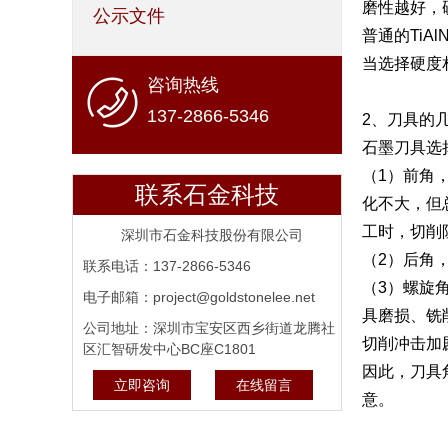
磨性越好，
公示文件
普通的Ti
当选择硬度
咨询热线
137-2866-5346
2、刀具的
石墨刀具选
（1）前角
联系石金科技
化不大，但
工时，切削
深圳市石金科技股份有限公司
（2）后角
联系电话：137-2866-5346
（3）螺旋
电子邮箱：project@goldstonelee.net
具磨损、铣
公司地址：深圳市宝安区西乡街道龙腾社
切削冲击加
区汇智研发中心BC座C1801
因此，刀具
立即咨询
在线留言
意。