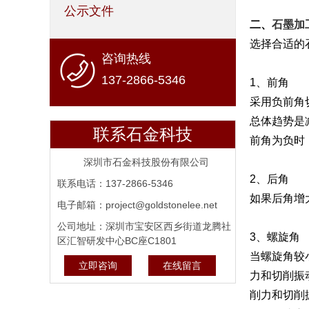
公示文件
二、
石墨加
选择合适的
咨询热线
137-2866-5346
1、前角
采用负前角
总体趋势是
联系石金科技
前角为负时
深圳市石金科技股份有限公司
2、后角
联系电话：137-2866-5346
如果后角增
电子邮箱：project@goldstonelee.net
公司地址：深圳市宝安区西乡街道龙腾社
3、螺旋角
区汇智研发中心BC座C1801
当螺旋角较
立即咨询
在线留言
力和切削振
削力和切削