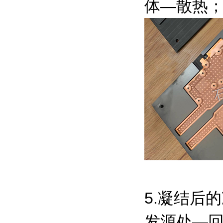
体—散热
5.凝结后
发源处—