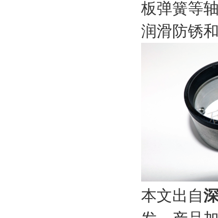
板弹簧等
润滑防锈
本文出自