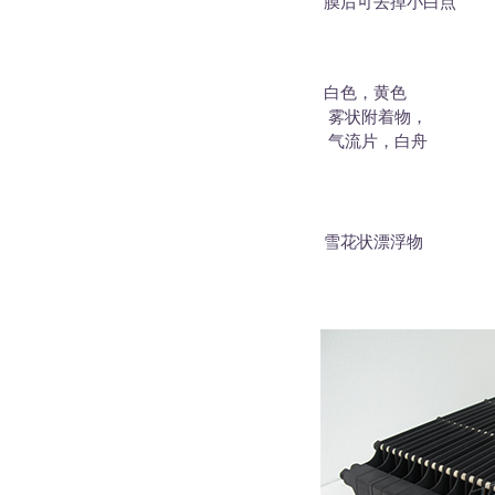
膜后可去掉小白点
白色，黄色
雾状附着物，
气流片，白舟
雪花状漂浮物