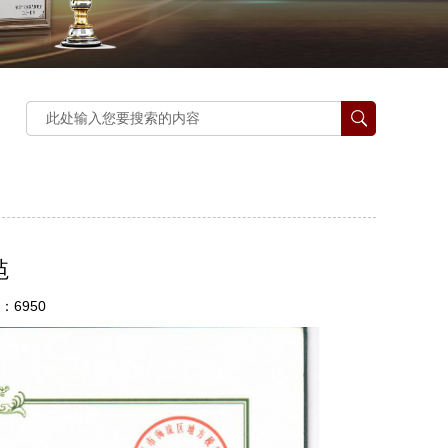
毡
：6950